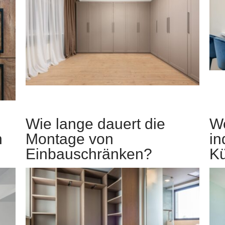
Wie lange dauert die
We
n
Montage von
in
Einbauschränken?
K