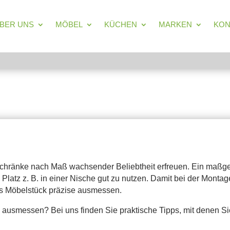
BER UNS
MÖBEL
KÜCHEN
MARKEN
KON
über Maßmöbel, Küchen und Einbauschr
derschränke nach Maß wachsender Beliebtheit erfreuen. Ein maßge
 Platz z. B. in einer Nische gut zu nutzen. Damit bei der Mont
s Möbelstück präzise ausmessen.
ausmessen? Bei uns finden Sie praktische Tipps, mit denen Si