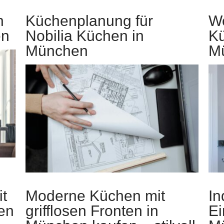
n
Küchenplanung für
Wo
en
Nobilia Küchen in
Kü
München
Mü
it
Moderne Küchen mit
In
en
grifflosen Fronten in
Ei