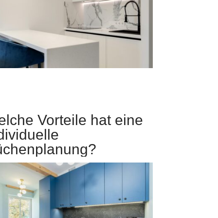
lche Vorteile hat eine
dividuelle
üchenplanung?