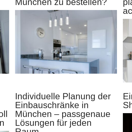
München zu bestellen?
pl
ac
Individuelle Planung der
Ei
Einbauschränke in
S
ll
München – passgenaue
en
Lösungen für jeden
Raum