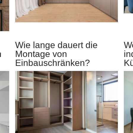
Wie lange dauert die
We
n
Montage von
in
Einbauschränken?
K