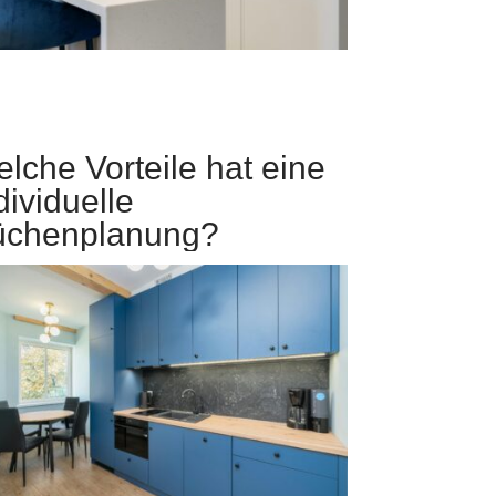
lche Vorteile hat eine
dividuelle
üchenplanung?