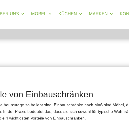
BER UNS
MÖBEL
KÜCHEN
MARKEN
KON
über Maßmöbel, Küchen und Einbauschr
eile von Einbauschränken
änke heutzutage so beliebt sind. Einbauschränke nach Maß sind Möbel,
. In der Praxis bedeutet das, dass sie sich sowohl für typische Wohn
die 4 wichtigsten Vorteile von Einbauschränken.