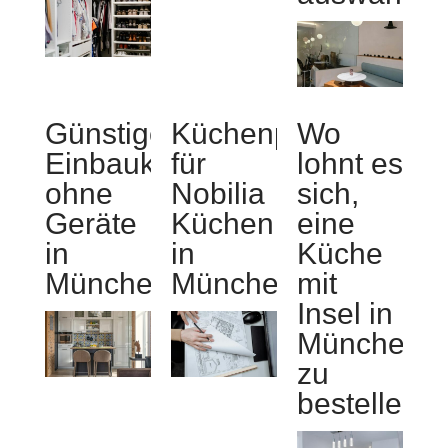
Günstige
Küchenplanung
Wo
Einbauküchen
für
lohnt es
ohne
Nobilia
sich,
Geräte
Küchen
eine
in
in
Küche
München
München
mit
Insel in
München
zu
bestellen?