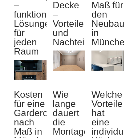
–
Decke
Maß für
funktionale
–
den
Lösungen
Vorteile
Neubau
für
und
in
jeden
Nachteile
München
Raum
Kosten
Wie
Welche
für eine
lange
Vorteile
Garderobe
dauert
hat
nach
die
eine
Maß in
Montage
individuell