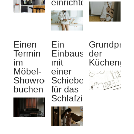
einrichten
Einen
Ein
Grundprinz
Termin
Einbauschrank
der
im
mit
Küchenges
Möbel-
einer
Showroom
Schiebetür
buchen
für das
Schlafzimmer