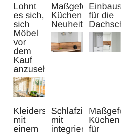
Lohnt
Maßgefertigte
Einbausch
es sich,
Küchen
für die
sich
Neuheiten
Dachschrä
Möbel
vor
dem
Kauf
anzusehen?
Kleiderschränke
Schlafzimmerschrän
Maßgeferti
mit
mit
Küchen
einem
integrierter
für