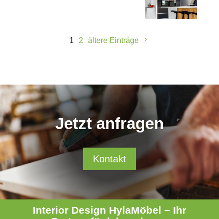
1
2
ältere Einträge
Jetzt anfragen
Kontakt
Interior Design HylaMöbel – Ihr