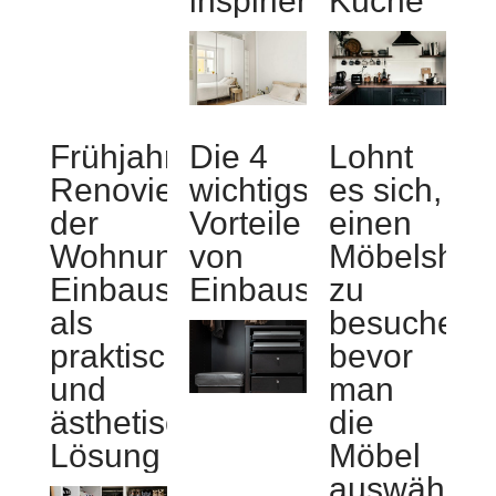
inspirieren
Küche
Frühjahrs-
Die 4
Lohnt
Renovierung
wichtigsten
es sich,
der
Vorteile
einen
Wohnung:
von
Möbelsho
Einbauschrank
Einbauschränken
zu
als
besuchen,
praktische
bevor
und
man
ästhetische
die
Lösung
Möbel
auswählt?