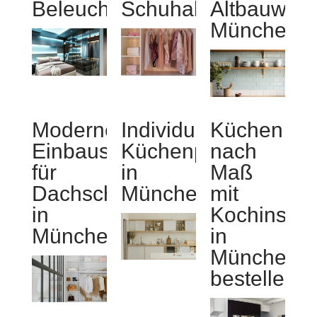
Beleuchtungssystem
Schuhablage
Altbauwoh
München
Moderne
Individuelle
Küchen
Einbauschränke
Küchenplanung
nach
für
in
Maß
Dachschrägen
München
mit
in
Kochinsel
München
in
München
bestellen