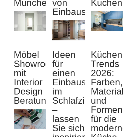
München
von
Küchenpla
Einbauschränken?
Möbel
Ideen
Küchenmöb
Showroom
für
Trends
mit
einen
2026:
Interior
Einbauschrank
Farben,
Design
im
Materialien
Beratung
Schlafzimmer
und
–
Formen
lassen
für die
Sie sich
moderne