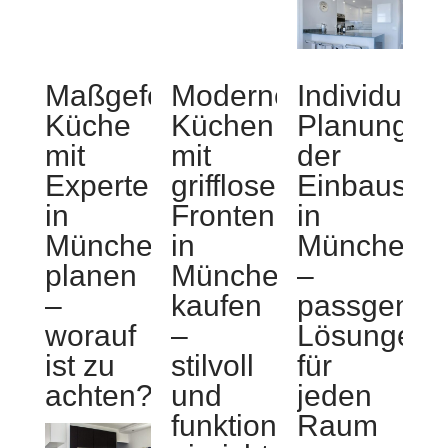
Maßgefertigte
Moderne
Individuell
Küche
Küchen
Planung
mit
mit
der
Expertenhilfe
grifflosen
Einbausch
in
Fronten
in
München
in
München
planen
München
–
–
kaufen
passgenau
worauf
–
Lösungen
ist zu
stilvoll
für
achten?
und
jeden
funktional
Raum